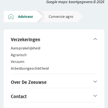
Google maps: kaartgegevens © 2026
Adviseur
Conversie agro
Verzekeringen
Aansprakelijkheid
Agrarisch
Verzuim
Arbeidsongeschiktheid
Over De Zeeuwse
Over De Zeeuwse
Contact
Werken bij De Zeeuwse
Fraudebeleid
Online contact opnemen