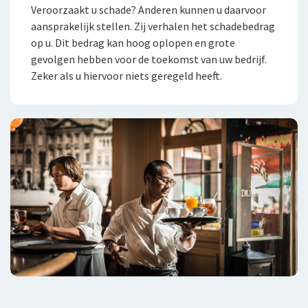
Samenwerking met adviseurs
Veroorzaakt u schade? Anderen kunnen u daarvoor
aansprakelijk stellen. Zij verhalen het schadebedrag
Tevreden klanten
op u. Dit bedrag kan hoog oplopen en grote
gevolgen hebben voor de toekomst van uw bedrijf.
Werken bij De Zeeuwse
Zeker als u hiervoor niets geregeld heeft.