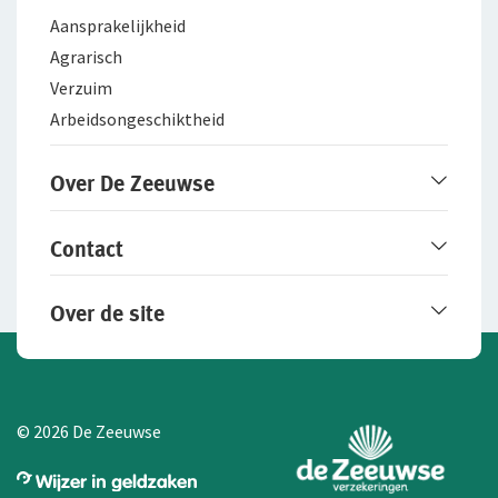
Aansprakelijkheid
Agrarisch
Verzuim
Arbeidsongeschiktheid
Over De Zeeuwse
Over De Zeeuwse
Contact
Werken bij De Zeeuwse
Fraudebeleid
Online contact opnemen
Over de site
Contactgegevens
Particuliere schade melden
Disclaimer
Zakelijke schade melden
Privacy
Cookie-instellingen aanpassen
© 2026 De Zeeuwse