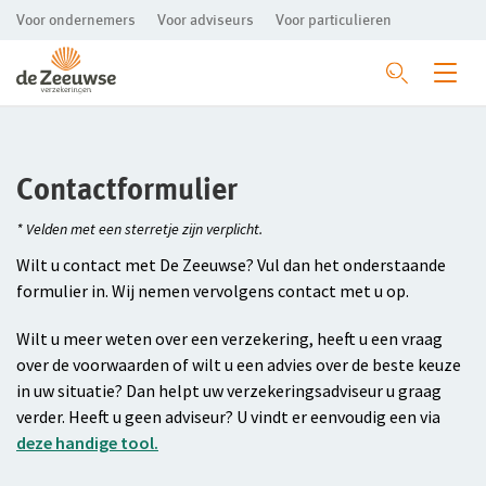
Voor ondernemers
Voor adviseurs
Voor particulieren
Ga direct naar de inhoud
Mkb-bedrijven
Contactformulier
Agrarische bedrijven
Aansprakelijkheid
* Velden met een sterretje zijn verplicht.
Garage
Bedrijfsgebouwen
Bedrijfsaansprakelijkheidsverzekering
Wilt u contact met De Zeeuwse? Vul dan het onderstaande
Hippisch
formulier in. Wij nemen vervolgens contact met u op.
Alle garageverzekeringen
Beroepsaansprakelijkheidsverzekering
Bedrijfsgebouwenverzekering
Mijn personeel
Wilt u meer weten over een verzekering, heeft u een vraag
Rechtsbijstand
Bedrijfsuitrusting
Aansprakelijkheid
Alle hippische verzekeringen
over de voorwaarden of wilt u een advies over de beste keuze
Ikzelf
Bedrijfsgebouwen
Zieke werknemer
Rechtbijstandverzekering
Bedrijfsuitrustingverzekering
Aansprakelijkheidsverzekering
in uw situatie? Dan helpt uw verzekeringsadviseur u graag
verder. Heeft u geen adviseur? U vindt er eenvoudig een via
Preventie
Bedrijfscontinuïteit
Dierenverzekering
Bedrijfspand en inventaris
Arbeidsongeschiktheid
Bedrijfsgebouwenverzekering
Verzuimverzekering
deze handige tool.
Schade melden
Bedrijfsuitrusting
Bedrijfsschadeverzekering
Rundveeverzekering
Bedrijfsgebouwenverzekering
WGA-eigenrisicoverzekering
Ondernemers-AOV
De Preventiesite