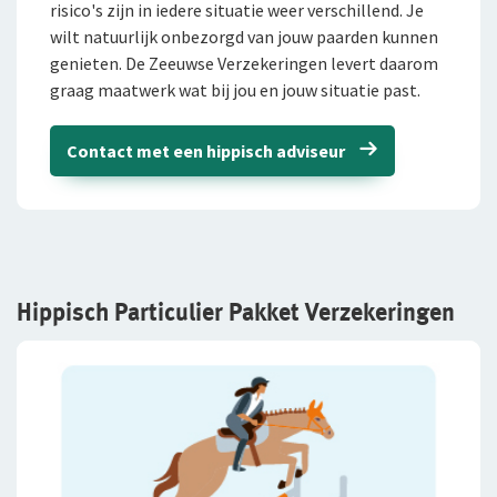
risico's zijn in iedere situatie weer verschillend. Je
wilt natuurlijk onbezorgd van jouw paarden kunnen
Inloggen
Doorlopende Reisverzekering
Paardenvrachtautoverzekering
Schade melden
genieten. De Zeeuwse Verzekeringen levert daarom
graag maatwerk wat bij jou en jouw situatie past.
Huwelijksdagverzekering
Informatie autoschade
Voor ondernemers
Service en contact
VvE Pakket
Voor adviseurs
Contact met een hippisch adviseur
Over De Zeeuwse
Service en contact
Ikzelf
Voor particulieren
Contactformulier
Over De Zeeuwse
Ondernemers-AOV
Klachtenregeling
Wie wij zijn
Hippisch Particulier Pakket Verzekeringen
Ons beleid
Onze cijfers
Samenwerking met adviseurs
Tevreden klanten
Werken bij De Zeeuwse