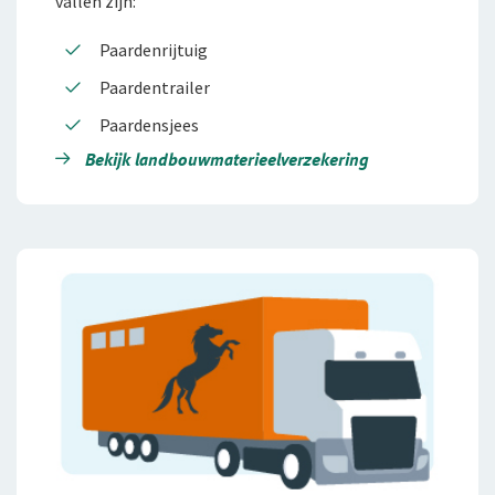
vallen zijn:
Paardenrijtuig
Paardentrailer
Paardensjees
Bekijk landbouwmate­ri­eel­verzekering