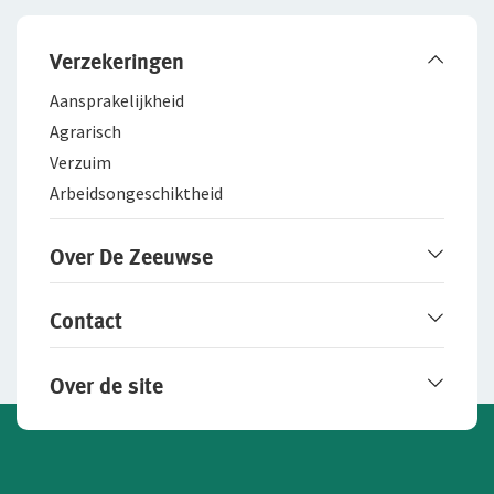
Verzekeringen
Aansprakelijkheid
Agrarisch
Verzuim
Arbeidsongeschiktheid
Over De Zeeuwse
Over De Zeeuwse
Contact
Werken bij De Zeeuwse
Fraudebeleid
Online contact opnemen
Over de site
Contactgegevens
Particuliere schade melden
Disclaimer
Zakelijke schade melden
Privacy
Cookie-instellingen aanpassen