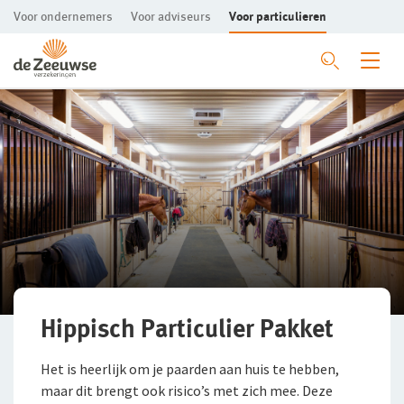
Voor ondernemers
Voor adviseurs
Voor particulieren
Ga direct naar de inhoud
Mijn gezin en woning
Mijn vervoer
Privé Pakket Online
Hippisch
Privé Pakket Online
Woonhuisverzekering
Hippisch Particulier
Inboedelverzekering
Autoverzekering
Aansprakelijkheidsverzekering
Caravanverzekering
Paardenverzekering
Gebouwenverzekering MSV
Klassieke Autoverzekering
Uitrustingsverzekering
Hippisch Particulier Pakket
Rechtsbijstandverzekering
Motorverzekering
Paardenvrachtautoverzekering
Het is heerlijk om je paarden aan huis te hebben,
maar dit brengt ook risico’s met zich mee. Deze
Schade melden
Ongevallenverzekering
Landbouwmaterieelverzekering