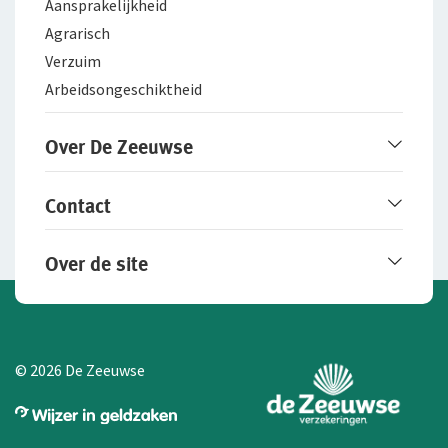
Aansprakelijkheid
Agrarisch
Verzuim
Arbeidsongeschiktheid
Over De Zeeuwse
Over De Zeeuwse
Contact
Werken bij De Zeeuwse
Fraudebeleid
Online contact opnemen
Over de site
Contactgegevens
Particuliere schade melden
Disclaimer
Zakelijke schade melden
Privacy
Cookie-instellingen aanpassen
© 2026 De Zeeuwse