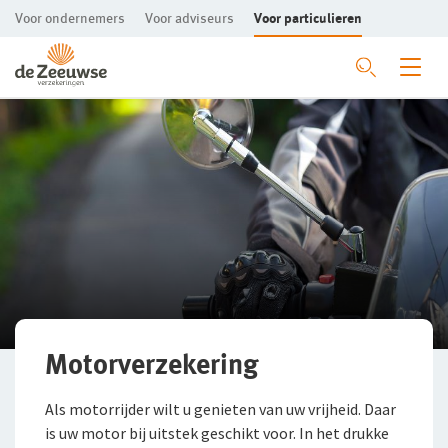
Voor ondernemers
Voor adviseurs
Voor particulieren
Ga direct naar de inhoud
Mijn gezin en woning
Mijn vervoer
Privé Pakket Online
Privé Pakket Online
Woonhuisverzekering
Inboedelverzekering
Autoverzekering
Aansprakelijkheidsverzekering
Caravanverzekering
Gebouwenverzekering MSV
Klassieke Autoverzekering
Motorverzekering
Rechtsbijstandverzekering
Motorverzekering
Als motorrijder wilt u genieten van uw vrijheid. Daar
is uw motor bij uitstek geschikt voor. In het drukke
Ongevallenverzekering
Landbouwmaterieelverzekering