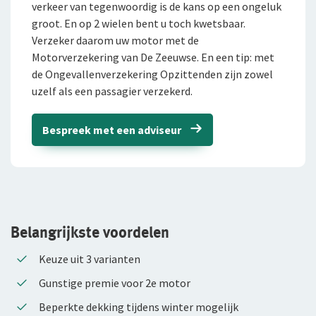
verkeer van tegenwoordig is de kans op een ongeluk
groot. En op 2 wielen bent u toch kwetsbaar.
Doorlopende Reisverzekering
Paardenvrachtautoverzekering
Verzeker daarom uw motor met de
Motorverzekering van De Zeeuwse. En een tip: met
Hippisch
Huwelijksdagverzekering
de Ongevallenverzekering Opzittenden zijn zowel
Schade melden
uzelf als een passagier verzekerd.
Hippisch Particulier
VvE Pakket
Inloggen
Ikzelf
Paardenverzekering
Schade melden
Bespreek met een adviseur
Ondernemers-AOV
Uitrustingsverzekering
Informatie autoschade
Voor ondernemers
Service en contact
Paardenvrachtautoverzekering
Voor adviseurs
Over De Zeeuwse
Service en contact
Voor particulieren
Belangrijkste voordelen
Contactformulier
Over De Zeeuwse
Keuze uit 3 varianten
Klachtenregeling
Wie wij zijn
Gunstige premie voor 2e motor
Ons beleid
Beperkte dekking tijdens winter mogelijk