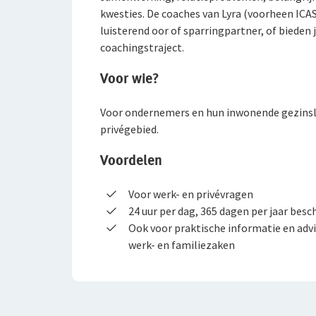
Bedrijfsuitrusting
Bedrijfsschadeverzekering
Rundveeverzekering
Bedrijfsgebouwenverzekering
WGA-eigenrisicoverzekering
Ondernemers-AOV
kwesties. De coaches van Lyra (voorheen ICAS
luisterend oor of sparringpartner, of bieden
Aansprakelijkheid
Extra Kostenverzekering
Inventaris/Goederenverzekering
Bedrijfsuitrustingverzekering
WIA-verzekering (WIA 0-tot-100 Plan)
Preventieve diensten AOV
coachingstraject.
Rechtsbijstand
CAR- en Montageverzekering
Aansprakelijkheidsverzekering
Elektronicaverzekering
ZW-eigenrisicoverzekering
Voor wie?
Verplichte AOV
Ongevallen
Milieuschadeverzekering
Aansprakelijkheidsverzekering Particulier
Geldverzekering
Rechtsbijstandverzekering
Ontdek wat de verplichte AOV voor jou betekent
Voor ondernemers en hun inwonende gezinsled
privégebied.
Arbeidsongeschiktheid
Rechtsbijstand
Aansprakelijkheid
Glasverzekering
Ongevallenverzekering Collectief
Preventie
Voordelen
Ondernemers- AOV
Rechtbijstandverzekering
Handelsvoorraadverzekering
Aansprakelijkheidsverzekering
Schade melden
De Preventiesite
Voor werk- en privévragen
Bedrijfspand en inventaris
Bedrijfscontinuïteit
Bedrijfscontinuïteit
Bedrijfscontinuïteit
24 uur per dag, 365 dagen per jaar besc
Inloggen
Het Preventieabonnement
Schade melden
Ook voor praktische informatie en advie
Bedrijfsgebouwenverzekering
Bedrijfsschadeverzekering
Bedrijfsschadeverzekering
Bedrijfsschadeverzekering
werk- en familiezaken
Informatie autoschade
Voor ondernemers
Inventaris/Goederenverzekering
Extra kostenverzekering
Extra Kostenverzekering
Extra Kostenverzekering
Service en contact
Voor adviseurs
Elektronicaverzekering
Reconstructiekostenverzekering
Milieuschadeverzekering
Opruimingskostenverzekering
Over De Zeeuwse
Service en contact
Voor particulieren