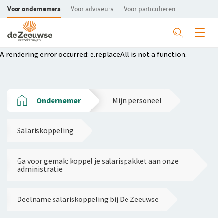
Voor ondernemers
Voor adviseurs
Voor particulieren
Ga direct naar de inhoud
A rendering error occurred:
e.replaceAll is not a function
.
Mkb-bedrijven
Agrarische bedrijven
Aansprakelijkheid
Ondernemer
Mijn personeel
Garage
Bedrijfsgebouwen
Bedrijfsaansprakelijkheidsverzekering
Hippisch
Salariskoppeling
Alle garageverzekeringen
Beroepsaansprakelijkheidsverzekering
Bedrijfsgebouwenverzekering
Mijn personeel
Rechtsbijstand
Bedrijfsuitrusting
Aansprakelijkheid
Alle hippische verzekeringen
Ga voor gemak: koppel je salarispakket aan onze
administratie
Ikzelf
Bedrijfsgebouwen
Zieke werknemer
Rechtbijstandverzekering
Bedrijfsuitrustingverzekering
Aansprakelijkheidsverzekering
Preventie
Bedrijfscontinuïteit
Dierenverzekering
Bedrijfspand en inventaris
Arbeidsongeschiktheid
Bedrijfsgebouwenverzekering
Verzuimverzekering
Deelname salariskoppeling bij De Zeeuwse
Schade melden
Bedrijfsuitrusting
Bedrijfsschadeverzekering
Rundveeverzekering
Bedrijfsgebouwenverzekering
WGA-eigenrisicoverzekering
Ondernemers-AOV
De Preventiesite