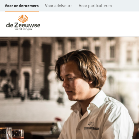
Voor ondernemers
Voor adviseurs
Voor particulieren
Ga direct naar de inhoud
Mkb-bedrijven
Aansprakelijkheid
Bedrijfsaansprakelijkheidsverzekering
Beroepsaansprakelijkheidsverzekering
Rechtsbijstand
Rechtbijstandverzekering
Bedrijfscontinuïteit