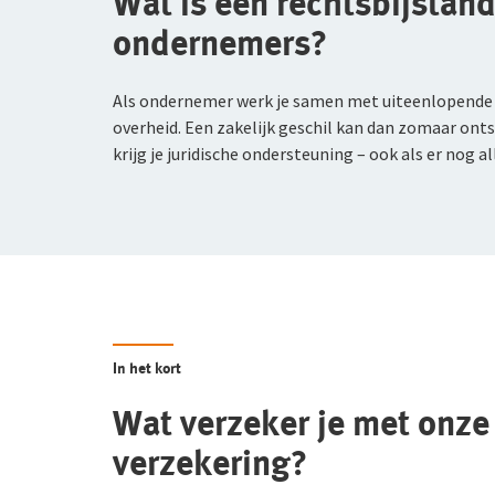
Wat is een rechtsbijstan
Geldverzekering
ondernemers?
Glasverzekering
Als ondernemer werk je samen met uiteenlopende pa
Evenementen
overheid. Een zakelijk geschil kan dan zomaar ont
krijg je juridische ondersteuning – ook als er nog a
Doorlopende Evenementenverzekering
Verkeer en vervoer
Personenautoverzekering
Bestelautoverzekering
Zakelijke Motorverzekering
In het kort
Vrachtautoverzekering
Wat verzeker je met onze
Vervoerverzekering Eigen Goederen
verzekering?
Aanhangwagenverzekering