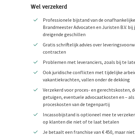
Wel verzekerd
Verkeersschadeverzekering voor Medewerkers
Professionele bijstand van de onafhankelijke
Werkmaterieelverzekering
Brandmeester Advocaten en Juristen B.V. bij j
dreigende geschillen
Agrarische bedrijven
Gratis schriftelijk advies over leveringsvoo
contracten
Garage
Bedrijfsgebouwen
Problemen met leveranciers, zoals bij te lat
Hippisch
Alle garageverzekeringen
Bedrijfsgebouwenverzekering
Ook juridische conflicten met tijdelijke arbe
Mijn personeel
Bedrijfsuitrusting
Aansprakelijkheid
Alle hippische verzekeringen
vakantiekrachten, vallen onder de dekking
Verzekerd voor proces- en gerechtskosten, 
Ikzelf
Bedrijfsgebouwen
Zieke werknemer
Bedrijfsuitrustingverzekering
Aansprakelijkheidsverzekering
getuigen, eventuele advocaatkosten en – als h
proceskosten van de tegenpartij
Preventie
Dierenverzekering
Bedrijfspand en inventaris
Arbeidsongeschiktheid
Bedrijfsgebouwenverzekering
Verzuimverzekering
Incassobijstand is optioneel mee te verzeker
Schade melden
Bedrijfsuitrusting
Rundveeverzekering
Bedrijfsgebouwenverzekering
WGA-eigenrisicoverzekering
Ondernemers-AOV
De Preventiesite
op klanten die niet of te laat betalen
Je betaalt een franchise van € 450, maar niet
Inloggen
Aansprakelijkheid
Inventaris/Goederenverzekering
Bedrijfsuitrustingverzekering
WIA-verzekering (WIA 0-tot-100 Plan)
Preventieve diensten AOV
Het Preventieabonnement
Schade melden