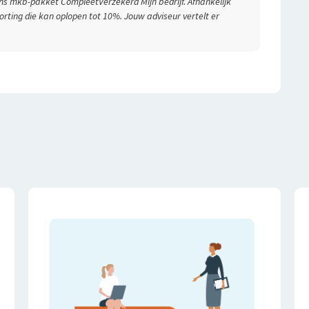
ns mkb-pakket CompleetVerzekerd Mijn bedrijf. Afhankelijk
orting die kan oplopen tot 10%. Jouw adviseur vertelt er