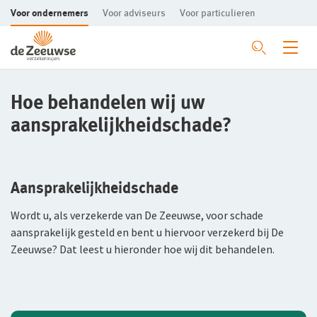
Voor ondernemers
Voor adviseurs
Voor particulieren
Ga direct naar de inhoud
Mkb-bedrijven
Hoe behandelen wij uw
aansprakelijkheidschade?
Agrarische bedrijven
Aansprakelijkheid
Garage
Bedrijfsgebouwen
Bedrijfsaansprakelijkheidsverzekering
Aansprakelijkheidschade
Hippisch
Alle garageverzekeringen
Beroepsaansprakelijkheidsverzekering
Bedrijfsgebouwenverzekering
Wordt u, als verzekerde van De Zeeuwse, voor schade
Mijn personeel
Rechtsbijstand
Bedrijfsuitrusting
Aansprakelijkheid
Alle hippische verzekeringen
aansprakelijk gesteld en bent u hiervoor verzekerd bij De
Zeeuwse? Dat leest u hieronder hoe wij dit behandelen.
Ikzelf
Bedrijfsgebouwen
Zieke werknemer
Rechtbijstandverzekering
Bedrijfsuitrustingverzekering
Aansprakelijkheidsverzekering
Preventie
Bedrijfscontinuïteit
Dierenverzekering
Bedrijfspand en inventaris
Arbeidsongeschiktheid
Bedrijfsgebouwenverzekering
Verzuimverzekering
Schade melden
Bedrijfsuitrusting
Bedrijfsschadeverzekering
Rundveeverzekering
Bedrijfsgebouwenverzekering
WGA-eigenrisicoverzekering
Ondernemers-AOV
De Preventiesite