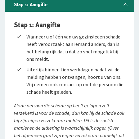
Stap 1: Aangifte
Aansprakelijkheid
Extra Kostenverzekering
Inventaris/Goederenverzekering
Bedrijfsuitrustingverzekering
WIA-verzekering (WIA 0-tot-100 Plan)
Preventieve diensten AOV
Het Preventieabonnement
Schade melden
Stap 1: Aangifte
Rechtsbijstand
CAR- en Montageverzekering
Aansprakelijkheidsverzekering
Elektronicaverzekering
ZW-eigenrisicoverzekering
Informatie autoschade
Verplichte AOV
Wanneer u of één van uw gezinsleden schade
Inloggen
Ongevallen
Milieuschadeverzekering
Aansprakelijkheidsverzekering Particulier
Geldverzekering
Rechtsbijstandverzekering
Ontdek wat de verplichte AOV voor jou betekent
heeft veroorzaakt aan iemand anders, dan is
het belangrijk dat u dat zo snel mogelijk bij
Arbeidsongeschiktheid
Rechtsbijstand
Aansprakelijkheid
Glasverzekering
Ongevallenverzekering Collectief
Voor ondernemers
ons meldt.
Service en contact
Ondernemers- AOV
Rechtbijstandverzekering
Handelsvoorraadverzekering
Aansprakelijkheidsverzekering
Voor adviseurs
Uiterlijk binnen tien werkdagen nadat wij de
Over De Zeeuwse
Service en contact
melding hebben ontvangen, hoort u van ons.
Bedrijfspand en inventaris
Bedrijfscontinuïteit
Bedrijfscontinuïteit
Bedrijfscontinuïteit
Voor particulieren
Wij nemen ook contact op met de persoon die
Contactformulier
Over De Zeeuwse
schade heeft geleden.
Bedrijfsgebouwenverzekering
Bedrijfsschadeverzekering
Bedrijfsschadeverzekering
Bedrijfsschadeverzekering
Klachtenregeling
Wie wij zijn
Als de persoon die schade op heeft gelopen zelf
Inventaris/Goederenverzekering
Extra kostenverzekering
Extra Kostenverzekering
Extra Kostenverzekering
verzekerd is voor de schade, dan kan hij de schade ook
Ons beleid
bij zijn eigen verzekeraar melden. Dit is de snelste
Elektronicaverzekering
Reconstructiekostenverzekering
Milieuschadeverzekering
Opruimingskostenverzekering
Onze cijfers
manier en de uitkering is waarschijnlijk hoger. (Over
het algemeen gaat zijn eigen verzekeraar namelijk uit
Arbeidsongeschiktheid
Geldverzekering
Milieuschadeverzekering
Reconstructiekostenverzekering
Samenwerking met adviseurs