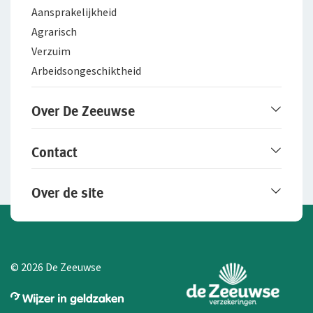
Aansprakelijkheid
Agrarisch
Verzuim
Arbeidsongeschiktheid
Over De Zeeuwse
Over De Zeeuwse
Contact
Werken bij De Zeeuwse
Fraudebeleid
Online contact opnemen
Over de site
Contactgegevens
Particuliere schade melden
Disclaimer
Zakelijke schade melden
Privacy
Cookie-instellingen aanpassen
© 2026 De Zeeuwse