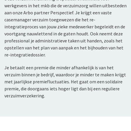
Over De Zeeuwse
Service en contact
werkgevers in het mkb die de verzuimzorg willen uitbesteden
Glasverzekering
Opruimingskostenverzekering
Ondernemers-AOV
Milieuschadeverzekering
Voor particulieren
aan onze Arbo partner Perspectief. Je krijgt een vaste
Contactformulier
Over De Zeeuwse
casemanager verzuim toegewezen die het re-
Evenementen
Arbeidsongeschiktheid
Verkeer en vervoer
Ikzelf
integratieproces van jouw zieke medewerker begeleidt en de
Klachtenregeling
Wie wij zijn
voortgang nauwlettend in de gaten houdt. Ook neemt deze
Doorlopende Evenementenverzekering
Ondernemers- AOV
Personenautoverzekering
Ondernemers-AOV
professional je administratieve taken uit handen, zoals het
Ons beleid
opstellen van het plan van aanpak en het bijhouden van het
Verkeer en vervoer
Verkeer en vervoer
Verkeer en vervoer
Bestelautoverzekering
Onze cijfers
re-integratiedossier.
Personenautoverzekering
Landbouwmaterieelverzekering
Vrachtautoverzekering
Zakelijke motorverzekering
Samenwerking met adviseurs
Je betaalt een premie die minder afhankelijk is van het
Bestelautoverzekering
Bestelautoverzekering
Vervoerverzekering Eigen Goederen
Landbouwmaterieelverzekering
verzuim binnen je bedrijf, waardoor je minder te maken krijgt
Tevreden klanten
met jaarlijkse premiefluctuaties. Het gaat om een solidaire
Zakelijke Motorverzekering
Personenautoverzekering zakelijk
Aanhangwagenverzekering
Bestelautoverzekering
Werken bij De Zeeuwse
premie, die doorgaans iets hoger ligt dan bij een reguliere
verzuimverzekering.
Vrachtautoverzekering
Zakelijke Motorverzekering
Werkmaterieelverzekering
Vrachtautoverzekering
Vervoerverzekering Eigen Goederen
Vrachtautoverzekering
Zakelijke Motorverzekering
Personenautoverzekering
Aanhangwagenverzekering
Vervoerverzekering Eigen Goederen
Eigen Motorrijtuigenverzekering
Vervoerverzekering Eigen Goederen