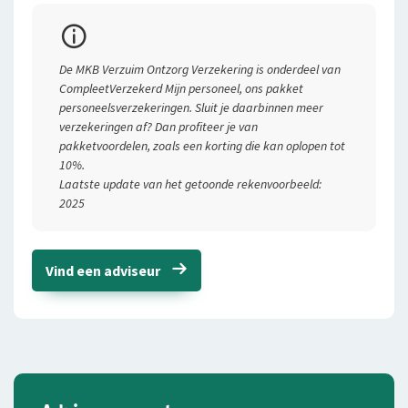
Premievoorbeeld
De MKB Verzuim Ontzorg Verzekering is onderdeel van
Soort bedrijf
CompleetVerzekerd Mijn personeel, ons pakket
personeelsverzekeringen. Sluit je daarbinnen meer
Aantal personeelsleden
verzekeringen af? Dan profiteer je van
pakketvoordelen, zoals een korting die kan oplopen tot
Gemiddelde leeftijd
10%.
Laatste update van het getoonde rekenvoorbeeld:
Gemiddeld ziekteverzuim afgelopen 3 jaar
2025
Gemiddelde jaarloonsom
Vind een adviseur
Totale kosten per maand